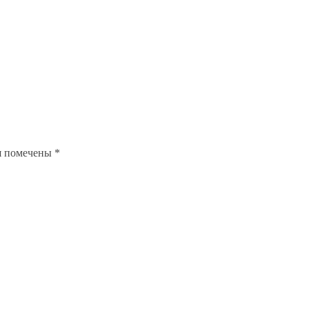
я помечены
*