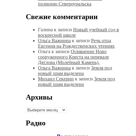
полицию Североуральска
Свежие комментарии
Галина
к записи
Новый учебный год в
воскресной школе
Ольга Важнина
к записи
Речь отца
Евгения на Рождественских чтениях
Ольга
к записи
Освящение Ново
сооруженного Креста на перевале
Дятлова (Молебный Камень).
Ольга Важнина
к записи
Земля под
новый храм выделена
Михаил Секерин
к записи
Земля под
новый храм выделена
Архивы
Архивы
Радио