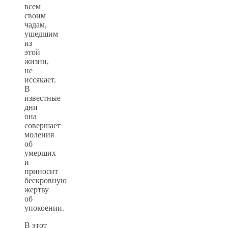
всем
своим
чадам,
ушедшим
из
этой
жизни,
не
иссякает.
В
известные
дни
она
совершает
моления
об
умерших
и
приносит
бескровную
жертву
об
упокоении.
В этот