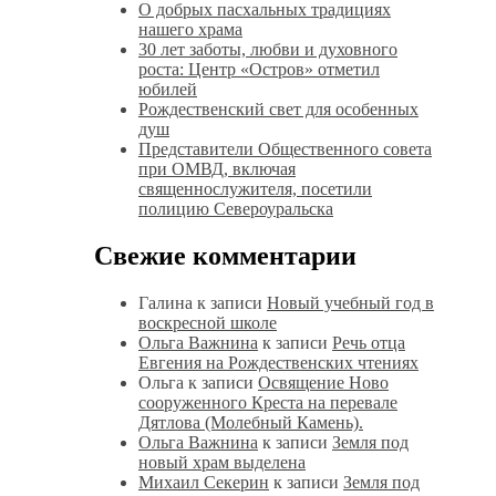
О добрых пасхальных традициях
нашего храма
30 лет заботы, любви и духовного
роста: Центр «Остров» отметил
юбилей
Рождественский свет для особенных
душ
Представители Общественного совета
при ОМВД, включая
священнослужителя, посетили
полицию Североуральска
Свежие комментарии
Галина
к записи
Новый учебный год в
воскресной школе
Ольга Важнина
к записи
Речь отца
Евгения на Рождественских чтениях
Ольга
к записи
Освящение Ново
сооруженного Креста на перевале
Дятлова (Молебный Камень).
Ольга Важнина
к записи
Земля под
новый храм выделена
Михаил Секерин
к записи
Земля под