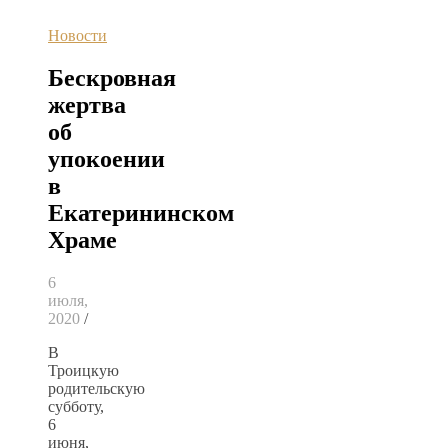
Новости
Бескровная
жертва
об
упокоении
в
Екатерининском
Храме
6
июля,
2020
/
В
Троицкую
родительскую
субботу,
6
июня,