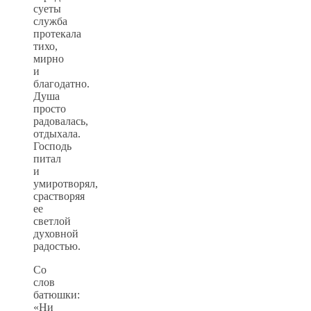
суеты
служба
протекала
тихо,
мирно
и
благодатно.
Душа
просто
радовалась,
отдыхала.
Господь
питал
и
умиротворял,
срастворяя
ее
светлой
духовной
радостью.
Со
слов
батюшки:
«Ни