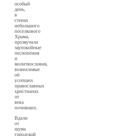
особый
день,
в
стенах
небольшого
поселкового
Храма,
прозвучали
заупокойные
песнопения
и
молитвословия,
возносимые
об
усопших
православных
христианах
от
века
почивших.
Вдали
от
шума
городской