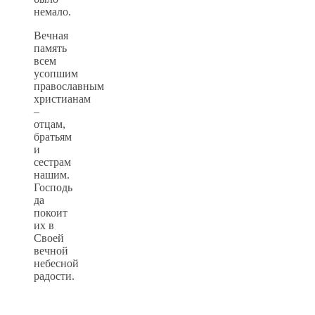
немало.
Вечная
память
всем
усопшим
православным
христианам
–
отцам,
братьям
и
сестрам
нашим.
Господь
да
покоит
их в
Своей
вечной
небесной
радости.