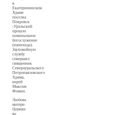
в
Екатерининском
Храме
поселка
Покровск
-Уральский
прошло
поминальное
богослужение
(панихида).
Заупокойную
службу
совершил
священник
Североуральского
Петропавловского
Храма,
иерей
Максим
Фомин.
Любовь
матери
Церкви
ко