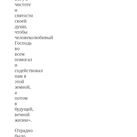
чистоте
и
святости
своей
души,
чтобы
человеколюбивый
Господь
во
всем
помогал
и
содействовал
нам в
этой
земной,
а
потом
в
будущей,
вечной
жизни».
Отрадно
было