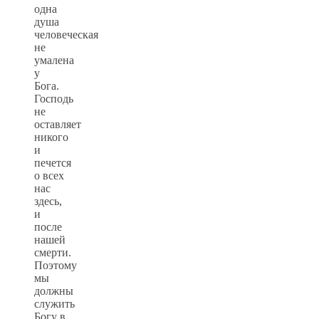
одна
душа
человеческая
не
умалена
у
Бога.
Господь
не
оставляет
никого
и
печется
о всех
нас
здесь,
и
после
нашей
смерти.
Поэтому
мы
должны
служить
Богу в