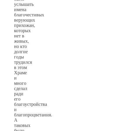
услышать
имена
благочестивых
верующих
прихожан,
которых
нет в
живых,
но кто
долгие
годы
трудился
в этом
Храме
и
много
сделал
ради
его
благоустройства
и
благопроцветания.
А
таковых
было