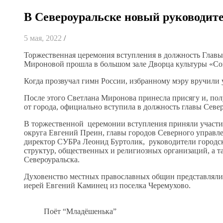
В Североуральске новый руководит
5 мая, 2022
/
Торжественная церемония вступления в должность Главы
Мироновой прошла в большом зале Дворца культуры «Со
Когда прозвучал гимн России, избранному мэру вручили 
После этого Светлана Миронова принесла присягу и, по
от города, официально вступила в должность главы Север
В торжественной церемонии вступления приняли участ
округа Евгений Преин, главы городов Северного управл
директор СУБРа Леонид Буртолик, руководители городск
структур, общественных и религиозных организаций, а т
Североуральска.
Духовенство местных православных общин представлял
иерей Евгений Каминец из поселка Черемухово.
Поёт “Младёшенька”