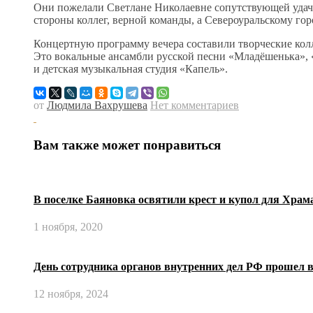
Они пожелали Светлане Николаевне сопутствующей удач
стороны коллег, верной команды, а Североуральскому гор
Концертную программу вечера составили творческие кол
Это вокальные ансамбли русской песни «Младёшенька», «
и детская музыкальная студия «Капель».
от
Людмила Вахрушева
Нет комментариев
Вам также может понравиться
В поселке Баяновка освятили крест и купол для Храм
1 ноября, 2020
День сотрудника органов внутренних дел РФ прошел 
12 ноября, 2024