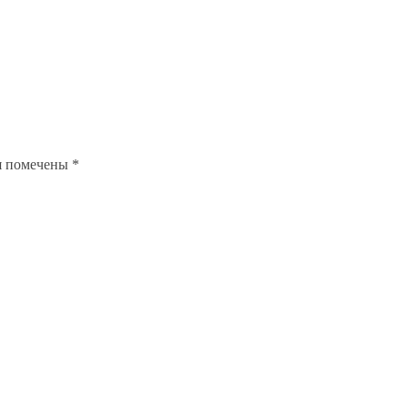
я помечены
*