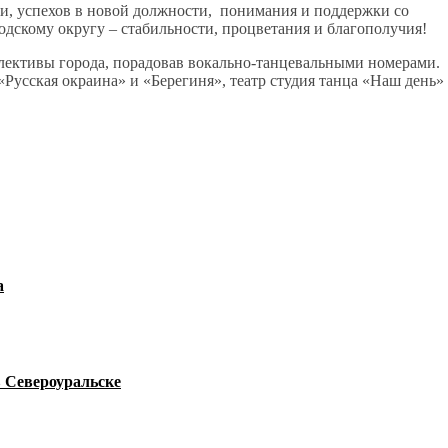
и, успехов в новой должности, понимания и поддержки со
одскому округу – стабильности, процветания и благополучия!
лективы города, порадовав вокально-танцевальными номерами.
Русская окраина» и «Берегиня», театр студия танца «Наш день»
а
в Североуральске