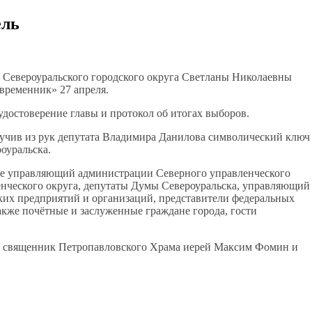
ель
 Североуральского городского округа Светланы Николаевны
временник» 27 апреля.
удостоверение главы и протокол об итогах выборов.
лучив из рук депутата Владимира Данилова символический ключ
оуральска.
ие управляющий администрации Северного управленческого
енческого округа, депутаты Думы Североуральска, управляющий
их предприятий и организаций, представители федеральных
акже почётные и заслуженные граждане города, гости
и священник Петропавловского Храма иерей Максим Фомин и