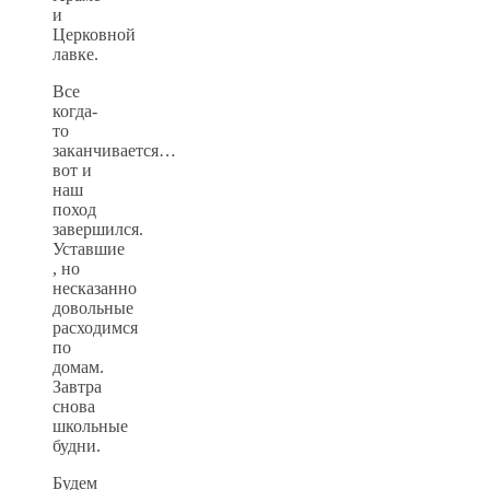
и
Церковной
лавке.
Все
когда-
то
заканчивается…
вот и
наш
поход
завершился.
Уставшие
, но
несказанно
довольные
расходимся
по
домам.
Завтра
снова
школьные
будни.
Будем