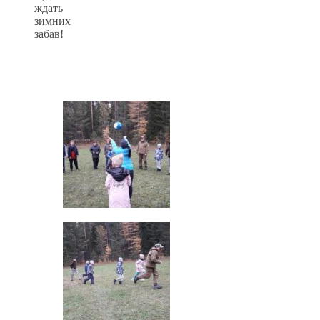
ждать
зимних
забав!