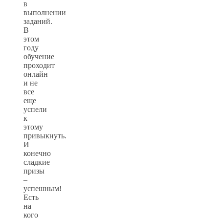
в
выполнении
заданий.
В
этом
году
обучение
проходит
онлайн
и не
все
еще
успели
к
этому
привыкнуть.
И
конечно
сладкие
призы
–
успешным!
Есть
на
кого