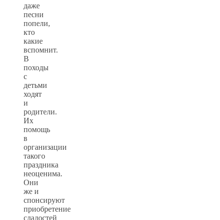
даже
песни
попели,
кто
какие
вспомнит.
В
походы
с
детьми
ходят
и
родители.
Их
помощь
в
организации
такого
праздника
неоценима.
Они
же и
спонсируют
приобретение
сладостей