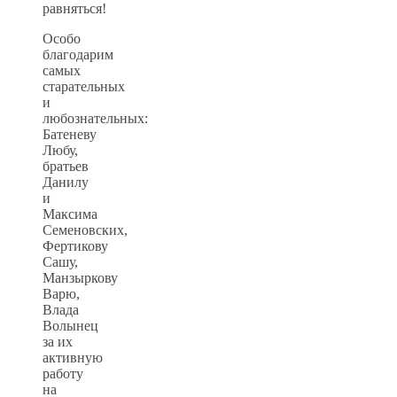
равняться!
Особо
благодарим
самых
старательных
и
любознательных:
Батеневу
Любу,
братьев
Данилу
и
Максима
Семеновских,
Фертикову
Сашу,
Манзыркову
Варю,
Влада
Волынец
за их
активную
работу
на