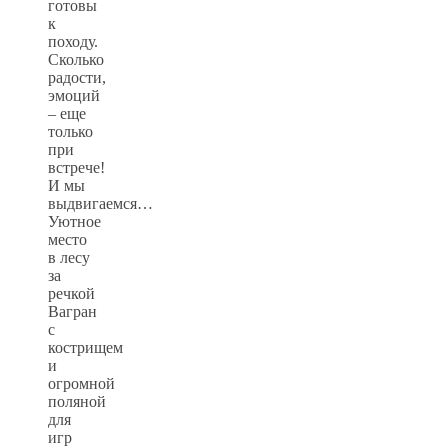
готовы
к
походу.
Сколько
радости,
эмоций
– еще
только
при
встрече!
И мы
выдвигаемся…
Уютное
место
в лесу
за
речкой
Вагран
с
кострищем
и
огромной
поляной
для
игр