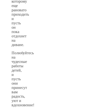
которому
еще
рановато
приходить
и
пусть
он
пока
отдохнет
на
диване.
Полюбуйтесь
на
чудесные
работы
детей,
и
пусть
они
принесут
вам
радость,
уют и
вдохновение!